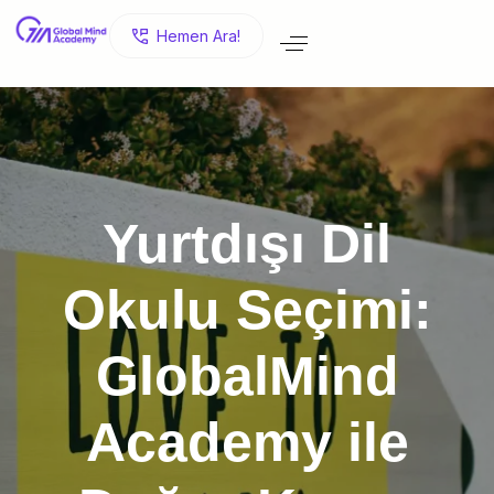
H
e
m
e
n
A
r
a
!
Yurtdışı Dil
Okulu Seçimi:
GlobalMind
Academy ile