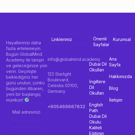
Önemli
Linklerimiz
Kurumsal
Hayallerinizi daha
Sayfalar
fazla ertelemeyin.
Bugün GlobalMind
Ana
info@globalmind.academy
Academy ile tanışın
Dubai Dil
Sayfa
ve geleceğinize yön
Okulları
verin. Geçmişte
123 Starlight
Hakkımızda
beklediğiniz her
Boulevard,
İngiltere
günü unutun; çünkü
Celestia 00100,
Dil
Blog
bugünden itibaren,
Germany
Okulları
yeni bir başlangıç
İletişim
mümkün!
English
+905469667832
Path
Dubai Dil
Okulu:
Kaliteli
Eğitimin