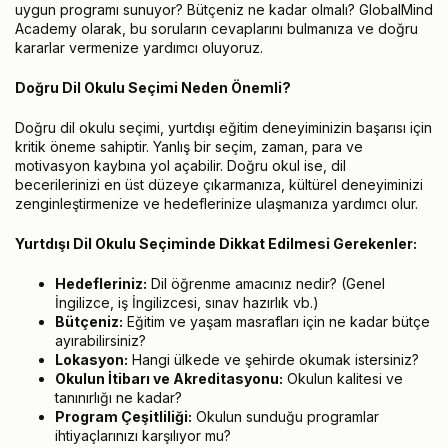
uygun programı sunuyor? Bütçeniz ne kadar olmalı? GlobalMind
Academy olarak, bu soruların cevaplarını bulmanıza ve doğru
kararlar vermenize yardımcı oluyoruz.
Doğru Dil Okulu Seçimi Neden Önemli?
Doğru dil okulu seçimi, yurtdışı eğitim deneyiminizin başarısı için
kritik öneme sahiptir. Yanlış bir seçim, zaman, para ve
motivasyon kaybına yol açabilir. Doğru okul ise, dil
becerilerinizi en üst düzeye çıkarmanıza, kültürel deneyiminizi
zenginleştirmenize ve hedeflerinize ulaşmanıza yardımcı olur.
Yurtdışı Dil Okulu Seçiminde Dikkat Edilmesi Gerekenler:
Hedefleriniz:
Dil öğrenme amacınız nedir? (Genel
İngilizce, iş İngilizcesi, sınav hazırlık vb.)
Bütçeniz:
Eğitim ve yaşam masrafları için ne kadar bütçe
ayırabilirsiniz?
Lokasyon:
Hangi ülkede ve şehirde okumak istersiniz?
Okulun İtibarı ve Akreditasyonu:
Okulun kalitesi ve
tanınırlığı ne kadar?
Program Çeşitliliği:
Okulun sunduğu programlar
ihtiyaçlarınızı karşılıyor mu?