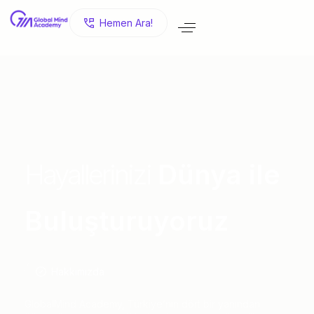
H
e
m
e
n
A
r
a
!
Hayallerinizi
Dünya ile
Buluşturuyoruz
Hakkımızda
GlobalMind Academy, Türkiye’nin dört bir yanından