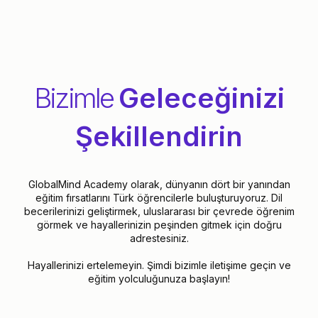
9
9
6
5
5
4
5
7
6
6
5
6
Bizimle
Geleceğinizi
8
7
7
Şekillendirin
6
7
9
8
8
GlobalMind Academy olarak, dünyanın dört bir yanından
7
8
eğitim fırsatlarını Türk öğrencilerle buluşturuyoruz. Dil
becerilerinizi geliştirmek, uluslararası bir çevrede öğrenim
görmek ve hayallerinizin peşinden gitmek için doğru
adrestesiniz.
9
9
8
9
Hayallerinizi ertelemeyin. Şimdi bizimle iletişime geçin ve
eğitim yolculuğunuza başlayın!