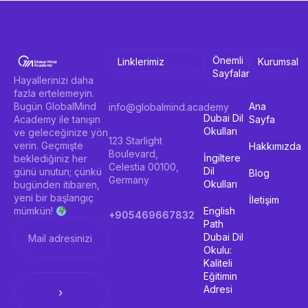
9
Önemli
Linklerimiz
Kurumsal
Sayfalar
Hayallerinizi daha
fazla ertelemeyin.
Ana
Bugün GlobalMind
info@globalmind.academy
Dubai Dil
Sayfa
Academy ile tanışın
Okulları
ve geleceğinize yön
123 Starlight
verin. Geçmişte
Hakkımızda
Boulevard,
İngiltere
beklediğiniz her
Celestia 00100,
Dil
günü unutun; çünkü
Blog
Germany
Okulları
bugünden itibaren,
yeni bir başlangıç
İletişim
English
mümkün!
+905469667832
Path
Dubai Dil
Okulu:
Kaliteli
Eğitimin
Adresi