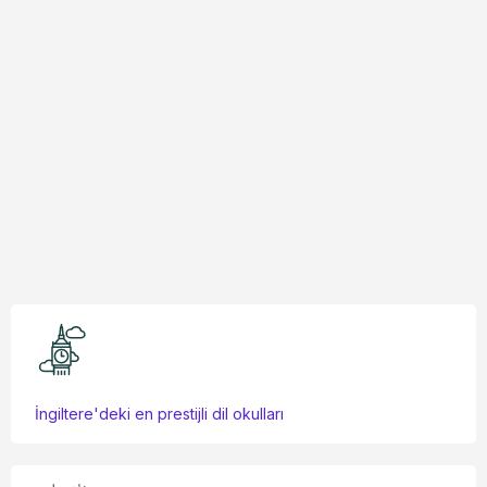
Tam Kapsamlı Danışmanlık:
Güvenilir Destek:
İngiltere'deki en prestijli dil okulları