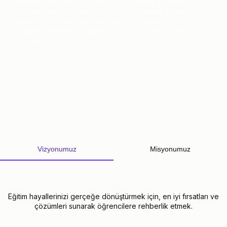
öğrencilere yurtdışı eğitim kapılarını açan, güvenilir ve
profesyonel bir eğitim danışmanlığı şirketidir. İngiltere ve
Dubai gibi dünya çapında önemli eğitim merkezleriyle
güçlü iş birliklerimiz sayesinde, dil okullarına eğitim
fırsatları sunuyoruz.
Vizyonumuz
Misyonumuz
Eğitim hayallerinizi gerçeğe dönüştürmek için, en iyi fırsatları ve
çözümleri sunarak öğrencilere rehberlik etmek.