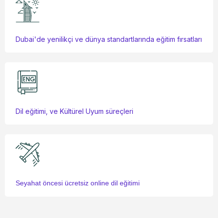
0
Dubai'de yenilikçi ve dünya standartlarında eğitim fırsatları
1
0
2
1
Dil eğitimi, ve Kültürel Uyum süreçleri
3
2
Seyahat öncesi ücretsiz online dil eğitimi
4
3