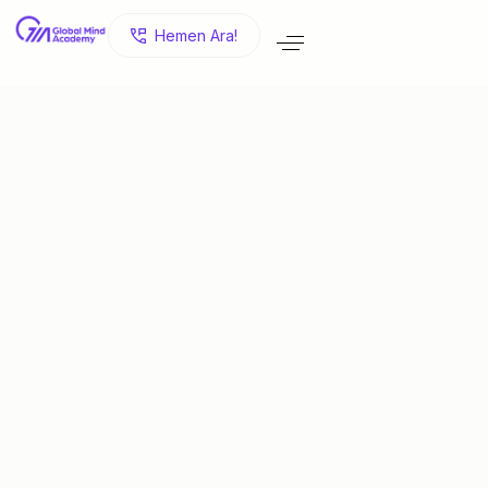
H
e
m
e
n
A
r
a
!
Hayallerinizi
Gerçeğe
Dönüştürün!